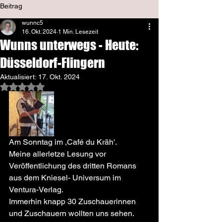
Beitrag
wunnc5
16. Okt. 2024
1 Min. Lesezeit
Wunns unterwegs - Heute:
Düsseldorf-Flingern
Aktualisiert:
17. Okt. 2024
Mit NaN von 5 Sternen bewertet.
Am Sonntag im ,Café du Kräh'. 
Meine allerletze Lesung vor 
Veröffentlichung des dritten Romans 
aus dem Kniesel- Universum im 
Ventura-Verlag. 
Immerhin knapp 30 Zuschauerinnen 
und Zuschauern wollten uns sehen. 