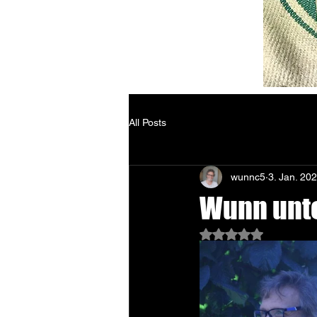
All Posts
wunnc5
3. Jan. 20
Wunn unt
Mit NaN von 5 Ster