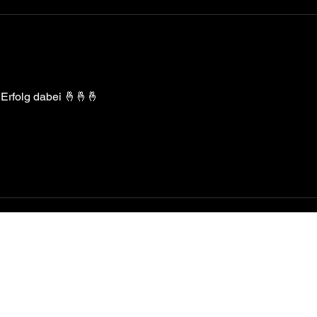
et.
 Erfolg dabei 🤞🤞🤞
Kniesels Welt
wunnc@aol.com