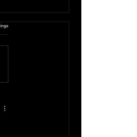
rtet.
ings
.: Auftritt in Dülmen