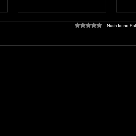
Mit 0 von 5 Sternen bewe
Noch keine Rat
25.07
Vor fünf Jahren. Ein alter Traum
wird wahr.