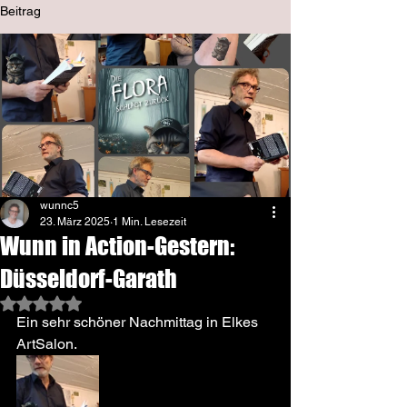
Beitrag
wunnc5
23. März 2025
1 Min. Lesezeit
Wunn in Action-Gestern:
Düsseldorf-Garath
Mit NaN von 5 Sternen bewertet.
Ein sehr schöner Nachmittag in Elkes 
ArtSalon.