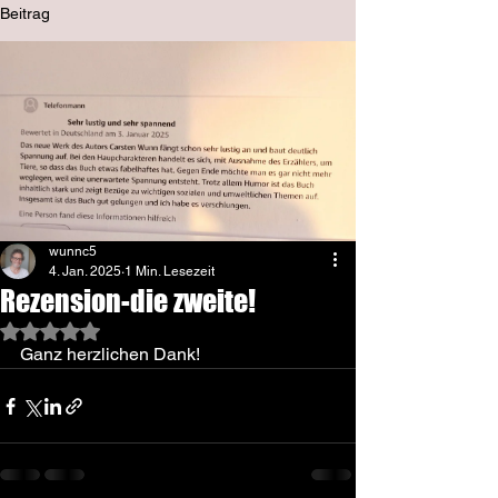
Beitrag
wunnc5
4. Jan. 2025
1 Min. Lesezeit
Rezension-die zweite!
Mit NaN von 5 Sternen bewertet.
Ganz herzlichen Dank!